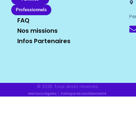
Professionnels
Pe
FAQ
Nos missions
Infos Partenaires
© 2026. Tous droits réservés.
Mentions légales
|
Politique de confidentialité