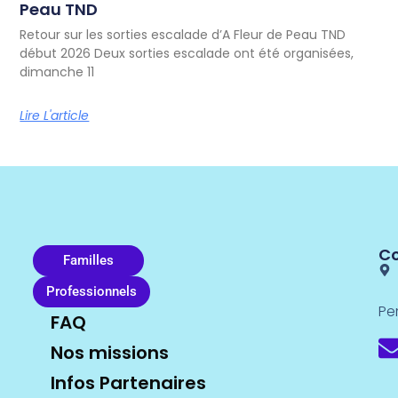
Peau TND
Retour sur les sorties escalade d’A Fleur de Peau TND
début 2026 Deux sorties escalade ont été organisées,
dimanche 11
Lire L'article
C
Familles
Professionnels
Pe
FAQ
Nos missions
Infos Partenaires