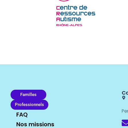
C
Familles
Professionnels
Pe
FAQ
Nos missions