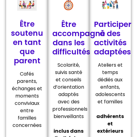
Être
Être
Participer
soutenu
accompagné
à des
en tant
dans les
activités
que
difficultés
adaptées
parent
Scolarité,
Ateliers et
suivis santé
temps
Cafés
et conseils
dédiés aux
parents,
d’orientation
enfants,
échanges et
adaptés
adolescents
moments
avec des
et familles
conviviaux
professionnels
entre
bienveillants
adhérents
familles
et
concernées
inclus dans
extérieurs