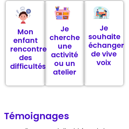
Je
Je
Mon
souhaite
cherche
enfant
échanger
une
rencontre
de vive
activité
des
voix
ou un
difficultés
atelier
Témoignages