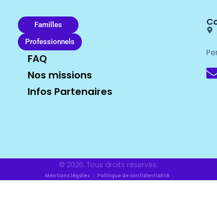
C
Familles
Professionnels
Pe
FAQ
Nos missions
Infos Partenaires
© 2026. Tous droits réservés.
Mentions légales
|
Politique de confidentialité