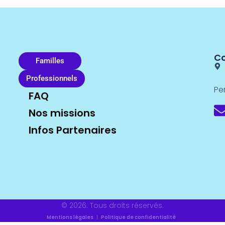
C
Familles
Professionnels
Pe
FAQ
Nos missions
Infos Partenaires
© 2026. Tous droits réservés.
Mentions légales
|
Politique de confidentialité