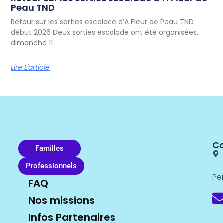
Peau TND
Retour sur les sorties escalade d’A Fleur de Peau TND
début 2026 Deux sorties escalade ont été organisées,
dimanche 11
Lire L'article
C
Familles
Professionnels
Pe
FAQ
Nos missions
Infos Partenaires