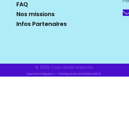
Pe
FAQ
Nos missions
Infos Partenaires
© 2026. Tous droits réservés.
Mentions légales
|
Politique de confidentialité